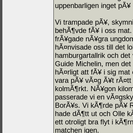
uppenbarligen inget pÃ¥ e
Vi trampade pÃ¥, skymnin
behÃ¶vde fÃ¥ i oss mat. 
frÃ¥gade nÃ¥gra ungdoma
hÃ¤nvisade oss till det 
hamburgartallrik och det 
Guide Michelin, men det 
hÃ¤rligt att fÃ¥ i sig ma
vara pÃ¥ vÃ¤g Ã¥t rÃ¤tt 
kolmÃ¶rkt. NÃ¥gon kilome
passerade vi en vÃ¤gskylt
BorÃ¥s. Vi kÃ¶rde pÃ¥ R
hade dÃ¶tt ut och Olle k
ett otroligt bra flyt i kÃ
matchen igen.