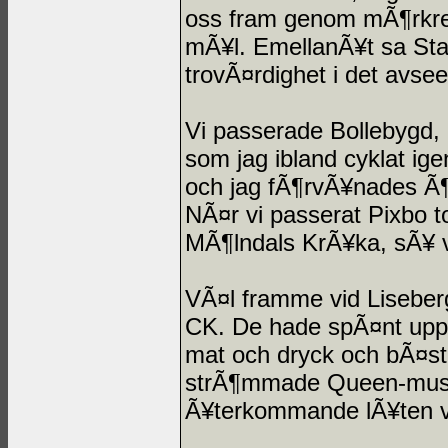
oss fram genom mÃ¶rkret 
mÃ¥l. EmellanÃ¥t sa Sta
trovÃ¤rdighet i det avse
Vi passerade Bollebygd, 
som jag ibland cyklat ig
och jag fÃ¶rvÃ¥nades Ã¶v
NÃ¤r vi passerat Pixbo to
MÃ¶lndals KrÃ¥ka, sÃ¥ vi
VÃ¤l framme vid Liseberg
CK. De hade spÃ¤nt upp 
mat och dryck och bÃ¤st 
strÃ¶mmade Queen-musik
Ã¥terkommande lÃ¥ten v