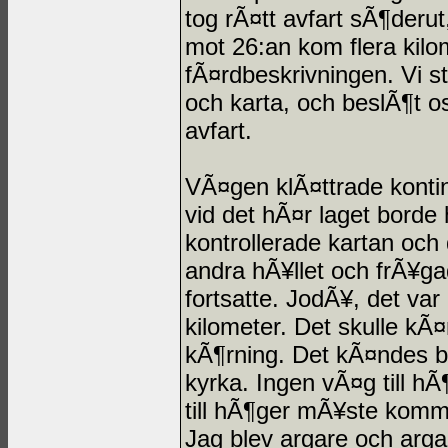
tog rÃ¤tt avfart sÃ¶deru
mot 26:an kom flera kilo
fÃ¤rdbeskrivningen. Vi 
och karta, och beslÃ¶t os
avfart.
VÃ¤gen klÃ¤ttrade kontinu
vid det hÃ¤r laget borde 
kontrollerade kartan och
andra hÃ¥llet och frÃ¥
fortsatte. JodÃ¥, det var 
kilometer. Det skulle kÃ
kÃ¶rning. Det kÃ¤ndes bÃ¤
kyrka. Ingen vÃ¤g till h
till hÃ¶ger mÃ¥ste komm
Jag blev argare och arga