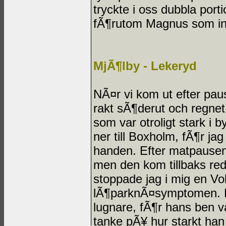
tryckte i oss dubbla por
fÃ¶rutom Magnus som int
MjÃ¶lby - Lekeryd
NÃ¤r vi kom ut efter paus
rakt sÃ¶derut och regnet t
som var otroligt stark i
ner till Boxholm, fÃ¶r j
handen. Efter matpausen
men den kom tillbaks red
stoppade jag i mig en Volt
lÃ¶parknÃ¤symptomen. Eme
lugnare, fÃ¶r hans ben v
tanke pÃ¥ hur starkt han