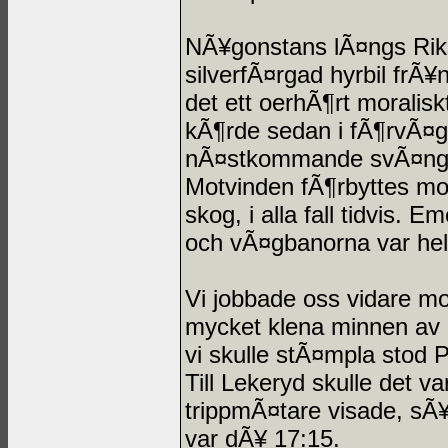
NÃ¥gonstans lÃ¤ngs Riks
silverfÃ¤rgad hyrbil frÃ
det ett oerhÃ¶rt moraliskt
kÃ¶rde sedan i fÃ¶rvÃ¤g
nÃ¤stkommande svÃ¤ng. A
Motvinden fÃ¶rbyttes mo
skog, i alla fall tidvis. 
och vÃ¤gbanorna var hela
Vi jobbade oss vidare mo
mycket klena minnen av 
vi skulle stÃ¤mpla stod P
Till Lekeryd skulle det v
trippmÃ¤tare visade, sÃ
var dÃ¥ 17:15.