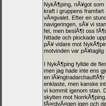
NykÃ¶ping, nÃ¥got som i
kraft i gruppens framfar
vÃ¤gvalet. Efter en stu
navigeringen, sÃ¥ vi stan
fel, men beslÃ¶t oss fÃ¶
hittade och plockade up
pÃ¥ vidare mot NykÃ¶pin
motvinden var pÃ¥taglig 
I NykÃ¶ping fyllde de fl
men jag hade inte ens gjo
en lÃ¥ngtradarchauffÃ¶
enklaste, men kanske int
vi kommit igenom stan. D
skylten mot NorrkÃ¶ping
fÃ¤rdvÃ¤gen igen och de