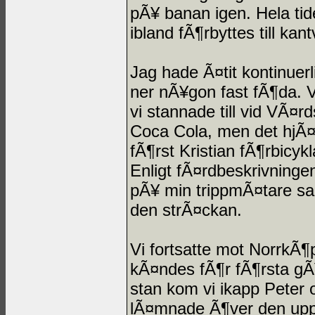
pÃ¥ banan igen. Hela ti
ibland fÃ¶rbyttes till kant
Jag hade Ã¤tit kontinuer
ner nÃ¥gon fast fÃ¶da. Vi
vi stannade till vid VÃ¤rds
Coca Cola, men det hjÃ¤
fÃ¶rst Kristian fÃ¶rbicy
Enligt fÃ¤rdbeskrivningen
pÃ¥ min trippmÃ¤tare sak
den strÃ¤ckan.
Vi fortsatte mot NorrkÃ¶pi
kÃ¤ndes fÃ¶r fÃ¶rsta gÃ
stan kom vi ikapp Peter
lÃ¤mnade Ã¶ver den upphit