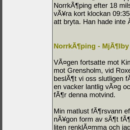
NorrkÃ¶ping efter 18 mil
vÃ¥ra kort klockan 09:35
att bryta. Han hade inte 
NorrkÃ¶ping - MjÃ¶lby
VÃ¤gen fortsatte mot Kim
mot Grensholm, vid Roxen
beslÃ¶t vi oss slutligen 
en vacker lantlig vÃ¤g och
fÃ¶r denna motvind.
Min matlust fÃ¶rsvann ef
nÃ¥gon form av sÃ¶t fÃ¶d
liten renklÃ¤mma och jag 