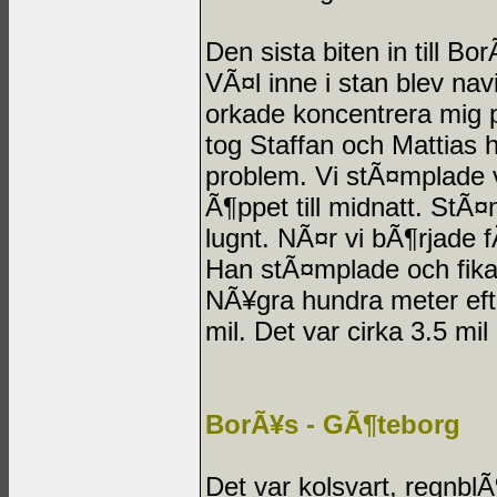
Den sista biten in till B
VÃ¤l inne i stan blev nav
orkade koncentrera mig p
tog Staffan och Mattias
problem. Vi stÃ¤mplade 
Ã¶ppet till midnatt. StÃ¤
lugnt. NÃ¤r vi bÃ¶rjade 
Han stÃ¤mplade och fikad
NÃ¥gra hundra meter eft
mil. Det var cirka 3.5 m
BorÃ¥s - GÃ¶teborg
Det var kolsvart, regnbl