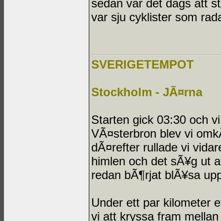
sedan var det dags att stÃ
var sju cyklister som rada
SVERIGETEMPOT
Stockholm - JÃ¤rna
Starten gick 03:30 och v
VÃ¤sterbron blev vi omkÃ
dÃ¤refter rullade vi vid
himlen och det sÃ¥g ut at
redan bÃ¶rjat blÃ¥sa upp
Under ett par kilometer e
vi att kryssa fram mella