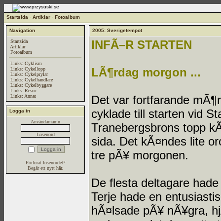
Startsida
·
Artiklar
·
Fotoalbum
Navigation
2005: Sverigetempot
INFÃ–R STARTEN
Startsida
Artiklar
Fotoalbum
Links: Cyklism
LÃ¶rdag morgon ...
Links: Cykellopp
Links: Cykelprylar
Links: Cykelhandlare
Links: Cykelbyggare
Links: Resor
Links: Annat
Det var fortfarande mÃ¶
cyklade till starten vid S
Logga in
Användarnamn
Tranebergsbrons topp kÃ
Lösenord
sida. Det kÃ¤ndes lite 
tre pÃ¥ morgonen.
Förlorat lösenordet?
Begär ett nytt
här
.
De flesta deltagare hade r
Terje hade en entusiasti
hÃ¤lsade pÃ¥ nÃ¥gra, h