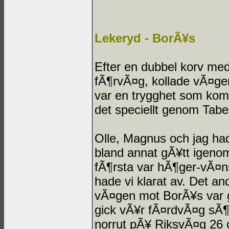
Lekeryd - BorÃ¥s
Efter en dubbel korv med 
fÃ¶rvÃ¤g, kollade vÃ¤gen
var en trygghet som komp
det speciellt genom Tabe
Olle, Magnus och jag had
bland annat gÃ¥tt igenom
fÃ¶rsta var hÃ¶ger-vÃ¤n
hade vi klarat av. Det an
vÃ¤gen mot BorÃ¥s var gr
gick vÃ¥r fÃ¤rdvÃ¤g sÃ¶
norrut pÃ¥ RiksvÃ¤g 26 o