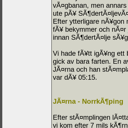
vÃ¤gbanan, men annars va
ute pÃ¥ SÃ¶dertÃ¤ljevÃ¤
Efter ytterligare nÃ¥gon
fÃ¥ bekymmer och nÃ¤r ja
innan SÃ¶dertÃ¤lje sÃ¥g 
Vi hade fÃ¥tt igÃ¥ng ett
gick av bara farten. En a
JÃ¤rna och han stÃ¤mpla
var dÃ¥ 05:15.
JÃ¤rna - NorrkÃ¶ping
Efter stÃ¤mplingen lÃ¤tta
vi kom efter 7 mils kÃ¶rni