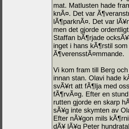
mat. Matlusten hade fram 
knÃ¤. Det var Ã¶veranst
lÃ¶parknÃ¤. Det var lÃ¥n
men det gjorde ordentlig
Staffan bÃ¶rjade ocksÃ¥ 
inget i hans kÃ¶rstil so
Ã¶verensstÃ¤mmande.
Vi kom fram till Berg och
innan stan. Olavi hade kÃ
svÃ¥rt att fÃ¶lja med oss
fÃ¶rvÃ¤g. Efter en stund
rutten gjorde en skarp h
sÃ¥g inte skymten av Ola
Efter nÃ¥gon mils kÃ¶rni
dÃ¥ lÃ¥g Peter hundratal