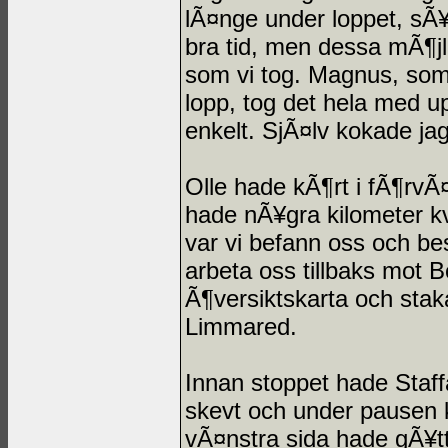
lÃ¤nge under loppet, sÃ¥
bra tid, men dessa mÃ¶jl
som vi tog. Magnus, som
lopp, tog det hela med up
enkelt. SjÃ¤lv kokade ja
Olle hade kÃ¶rt i fÃ¶rvÃ
hade nÃ¥gra kilometer kv
var vi befann oss och be
arbeta oss tillbaks mot 
Ã¶versiktskarta och stak
Limmared.
Innan stoppet hade Staff
skevt och under pausen k
vÃ¤nstra sida hade gÃ¥tt