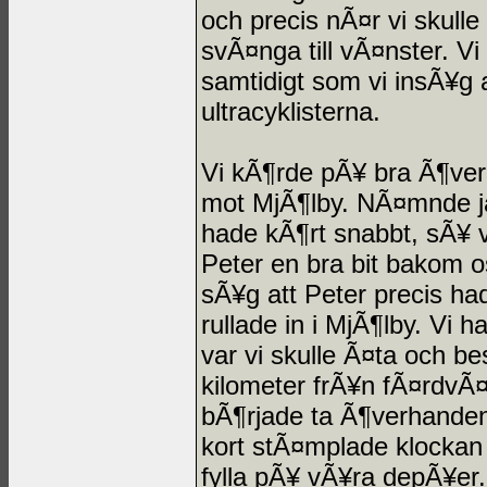
och precis nÃ¤r vi skulle
svÃ¤nga till vÃ¤nster. V
samtidigt som vi insÃ¥g a
ultracyklisterna.
Vi kÃ¶rde pÃ¥ bra Ã¶ver
mot MjÃ¶lby. NÃ¤mnde jag
hade kÃ¶rt snabbt, sÃ¥ v
Peter en bra bit bakom o
sÃ¥g att Peter precis had
rullade in i MjÃ¶lby. Vi 
var vi skulle Ã¤ta och b
kilometer frÃ¥n fÃ¤rdvÃ¤
bÃ¶rjade ta Ã¶verhanden
kort stÃ¤mplade klockan 
fylla pÃ¥ vÃ¥ra depÃ¥er. 