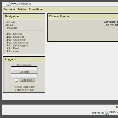
Startsida
·
Artiklar
·
Fotoalbum
Navigation
Förlorat lösenord
Var vänlig 
Startsida
Ett nytt l
Artiklar
Fotoalbum
Links: Cyklism
Links: Cykellopp
Links: Cykelprylar
Links: Cykelhandlare
Links: Cykelbyggare
Links: Resor
Links: Annat
Logga in
Användarnamn
Lösenord
Förlorat lösenordet?
Begär ett nytt
här
.
3
Powered by