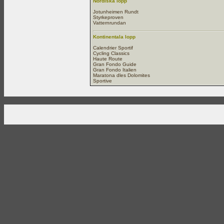
Nordiska lopp
Jotunheimen Rundt
Styrkeproven
Vatternrundan
Kontinentala lopp
Calendrier Sportif
Cycling Classics
Haute Route
Gran Fondo Guide
Gran Fondo Italien
Maratona dles Dolomites
Sportive