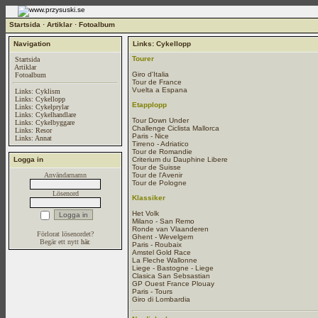
Startsida
·
Artiklar
·
Fotoalbum
Navigation
Links: Cykellopp
Tourer
Startsida
Artiklar
Giro d'Italia
Fotoalbum
Tour de France
Vuelta a Espana
Links: Cyklism
Links: Cykellopp
Etapplopp
Links: Cykelprylar
Links: Cykelhandlare
Tour Down Under
Links: Cykelbyggare
Challenge Ciclista Mallorca
Links: Resor
Paris - Nice
Links: Annat
Tirreno - Adriatico
Tour de Romandie
Logga in
Criterium du Dauphine Libere
Tour de Suisse
Användarnamn
Tour de l'Avenir
Tour de Pologne
Lösenord
Klassiker
Het Volk
Milano - San Remo
Ronde van Vlaanderen
Förlorat lösenordet?
Ghent - Wevelgem
Begär ett nytt
här
.
Paris - Roubaix
Amstel Gold Race
La Fleche Wallonne
Liege - Bastogne - Liege
Clasica San Sebsastian
GP Ouest France Plouay
Paris - Tours
Giro di Lombardia