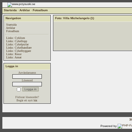
Startsida
·
Artiklar
·
Fotoalbum
Navigation
Foto: Villa Michelangelo (1)
Startsida
Artiklar
Fotoalbum
Links: Cyklism
Links: Cykellopp
Links: Cykelprylar
Links: Cykelhandlare
Links: Cykelbyggare
Links: Resor
Links: Annat
Logga in
Användarnamn
Lösenord
Förlorat lösenordet?
Begär ett nytt
här
.
3
Powered by