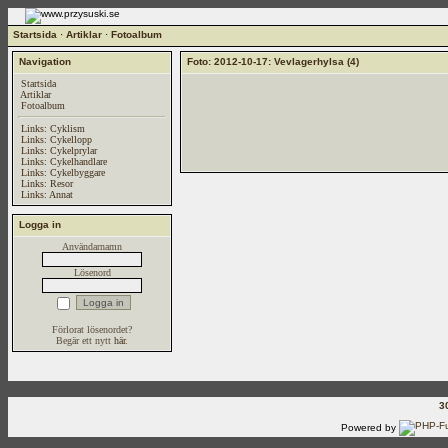
Startsida
·
Artiklar
·
Fotoalbum
Navigation
Foto: 2012-10-17: Vevlagerhylsa (4)
Startsida
Artiklar
Fotoalbum
Links: Cyklism
Links: Cykellopp
Links: Cykelprylar
Links: Cykelhandlare
Links: Cykelbyggare
Links: Resor
Links: Annat
Logga in
Användarnamn
Lösenord
Förlorat lösenordet?
Begär ett nytt
här
.
3
Powered by