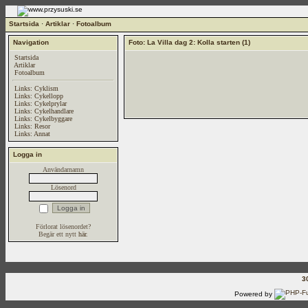
Startsida
·
Artiklar
·
Fotoalbum
Navigation
Foto: La Villa dag 2: Kolla starten (1)
Startsida
Artiklar
Fotoalbum
Links: Cyklism
Links: Cykellopp
Links: Cykelprylar
Links: Cykelhandlare
Links: Cykelbyggare
Links: Resor
Links: Annat
Logga in
Användarnamn
Lösenord
Förlorat lösenordet?
Begär ett nytt
här
.
3
Powered by