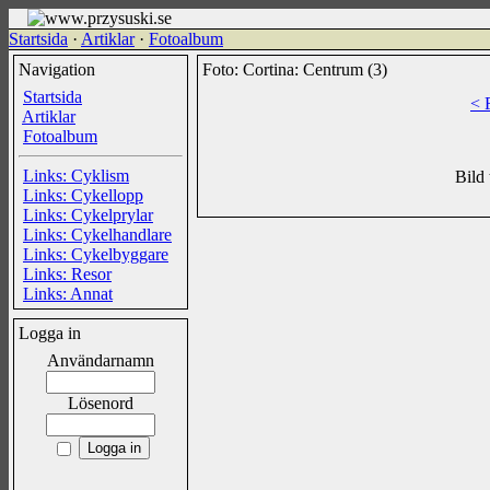
Startsida
·
Artiklar
·
Fotoalbum
Navigation
Foto: Cortina: Centrum (3)
Startsida
< 
Artiklar
Fotoalbum
Links: Cyklism
Bild 
Links: Cykellopp
Links: Cykelprylar
Links: Cykelhandlare
Links: Cykelbyggare
Links: Resor
Links: Annat
Logga in
Användarnamn
Lösenord