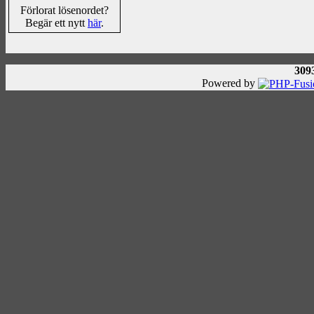
Förlorat lösenordet?
Begär ett nytt
här
.
309
Powered by