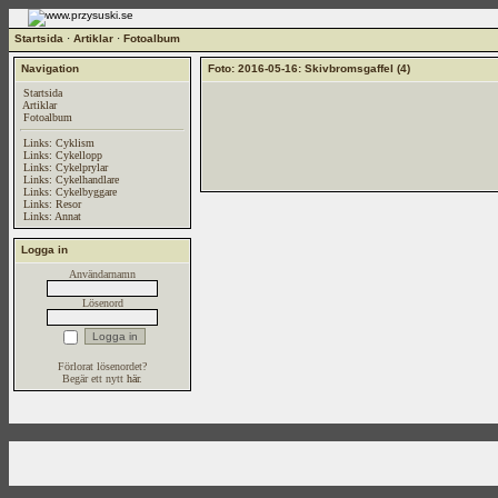
Startsida
·
Artiklar
·
Fotoalbum
Navigation
Foto: 2016-05-16: Skivbromsgaffel (4)
Startsida
Artiklar
Fotoalbum
Links: Cyklism
Links: Cykellopp
Links: Cykelprylar
Links: Cykelhandlare
Links: Cykelbyggare
Links: Resor
Links: Annat
Logga in
Användarnamn
Lösenord
Förlorat lösenordet?
Begär ett nytt
här
.