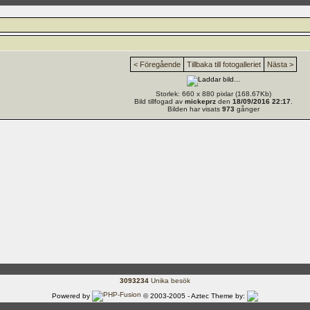
< Föregående
Tillbaka till fotogalleriet
Nästa >
Storlek: 660 x 880 pixlar (168.67Kb)
Bild tillfogad av
mickeprz
den
18/09/2016 22:17
.
Bilden har visats
973
gånger
3093234
Unika besök
Powered by
© 2003-2005 - Aztec Theme by: