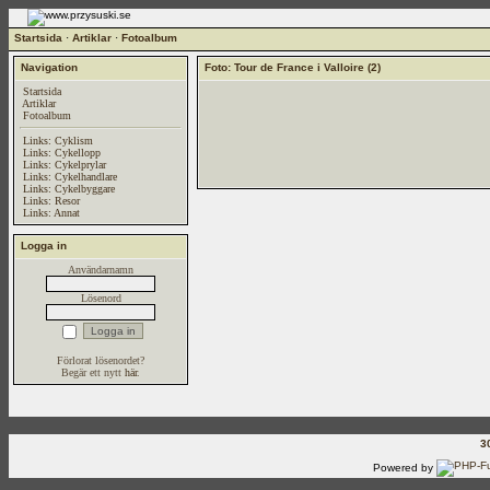
Startsida
·
Artiklar
·
Fotoalbum
Navigation
Foto: Tour de France i Valloire (2)
Startsida
Artiklar
Fotoalbum
Links: Cyklism
Links: Cykellopp
Links: Cykelprylar
Links: Cykelhandlare
Links: Cykelbyggare
Links: Resor
Links: Annat
Logga in
Användarnamn
Lösenord
Förlorat lösenordet?
Begär ett nytt
här
.
3
Powered by