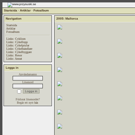
Startsida
·
Artiklar
·
Fotoalbum
Navigation
2005: Mallorca
Startsida
Artiklar
Fotoalbum
Links: Cyklism
Links: Cykellopp
Links: Cykelprylar
Links: Cykelhandlare
Links: Cykelbyggare
Links: Resor
Links: Annat
Logga in
Användarnamn
Lösenord
Förlorat lösenordet?
Begär ett nytt
här
.