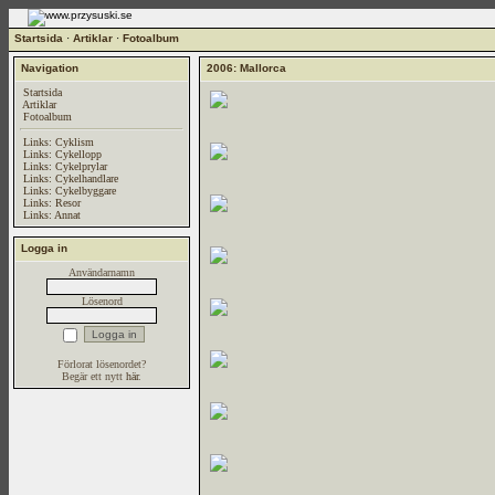
Startsida
·
Artiklar
·
Fotoalbum
Navigation
2006: Mallorca
Startsida
Artiklar
Fotoalbum
Links: Cyklism
Links: Cykellopp
Links: Cykelprylar
Links: Cykelhandlare
Links: Cykelbyggare
Links: Resor
Links: Annat
Logga in
Användarnamn
Lösenord
Förlorat lösenordet?
Begär ett nytt
här
.