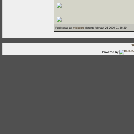
Publicerad av
mickeprz
datum: februari 26 2009 01:36:29
3
Powered by