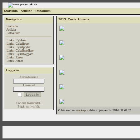
Startsida
·
Artiklar
·
Fotoalbum
Navigation
2013: Costa Almeria
Startsida
Artiklar
Fotoalbum
Links: Cyklism
Links: Cykellopp
Links: Cykelprylar
Links: Cykelhandlare
Links: Cykelbyggare
Links: Resor
Links: Annat
Logga in
Användarnamn
Lösenord
Förlorat lösenordet?
Begär ett nytt
här
.
Publicerad av
mickeprz
datum: januari 14 2014 08:28:02