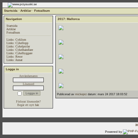
Startsida
·
Artiklar
·
Fotoalbum
Navigation
2017: Mallorca
Startsida
Artiklar
Fotoalbum
Links: Cyklism
Links: Cykellopp
Links: Cykelprylar
Links: Cykelhandlare
Links: Cykelbyggare
Links: Resor
Links: Annat
Logga in
Användarnamn
Lösenord
Publicerad av
mickeprz
datum: mars 24 2017 18:03:52
Förlorat lösenordet?
Begär ett nytt
här
.
3
Powered by