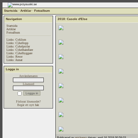
Startsida
·
Artiklar
·
Fotoalbum
Navigation
2018: Casole d'Else
Startsida
Artiklar
Fotoalbum
Links: Cyklism
Links: Cykellopp
Links: Cykelprylar
Links: Cykelhandlare
Links: Cykelbyggare
Links: Resor
Links: Annat
Logga in
Användarnamn
Lösenord
Förlorat lösenordet?
Begär ett nytt
här
.
Publicerad av
mickeprz
datum: april 16 2018 00:59:03