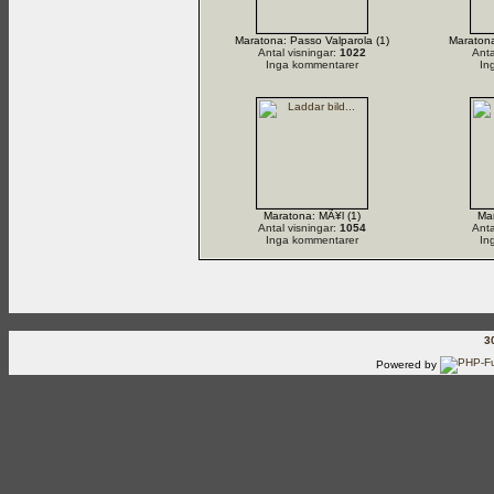
Maratona: Passo Valparola (1)
Maratona
Antal visningar:
1022
Anta
Inga kommentarer
In
Maratona: MÃ¥l (1)
Mar
Antal visningar:
1054
Anta
Inga kommentarer
In
3
Powered by