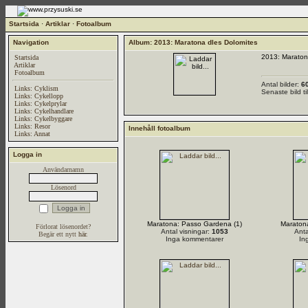
Startsida
·
Artiklar
·
Fotoalbum
Navigation
Album: 2013: Maratona dles Dolomites
2013: Maraton
Startsida
Artiklar
Fotoalbum
Antal bilder:
6
Links: Cyklism
Senaste bild t
Links: Cykellopp
Links: Cykelprylar
Links: Cykelhandlare
Links: Cykelbyggare
Links: Resor
Innehåll fotoalbum
Links: Annat
Logga in
Användarnamn
Lösenord
Maratona: Passo Gardena (1)
Maraton
Förlorat lösenordet?
Antal visningar:
1053
Anta
Begär ett nytt
här
.
Inga kommentarer
In