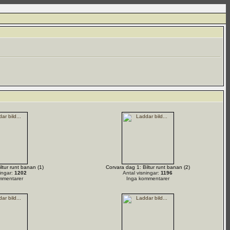
ltur runt banan (1)
Corvara dag 1: Biltur runt banan (2)
ingar:
1202
Antal visningar:
1196
mmentarer
Inga kommentarer