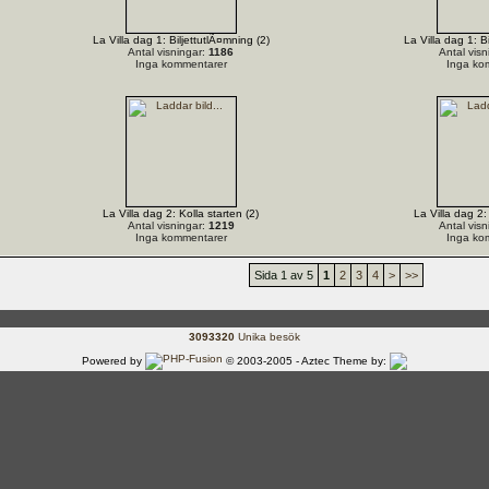
La Villa dag 1: BiljettutlÃ¤mning (2)
La Villa dag 1: B
Antal visningar:
1186
Antal visn
Inga kommentarer
Inga ko
La Villa dag 2: Kolla starten (2)
La Villa dag 2:
Antal visningar:
1219
Antal visn
Inga kommentarer
Inga ko
Sida 1 av 5
1
2
3
4
>
>>
3093320
Unika besök
Powered by
© 2003-2005 - Aztec Theme by: