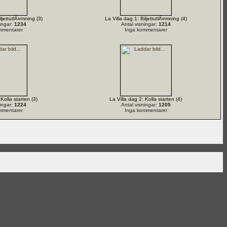
iljettutlÃ¤mning (3)
La Villa dag 1: BiljettutlÃ¤mning (4)
ingar:
1234
Antal visningar:
1214
mmentarer
Inga kommentarer
 Kolla starten (3)
La Villa dag 2: Kolla starten (4)
ingar:
1224
Antal visningar:
1205
mmentarer
Inga kommentarer