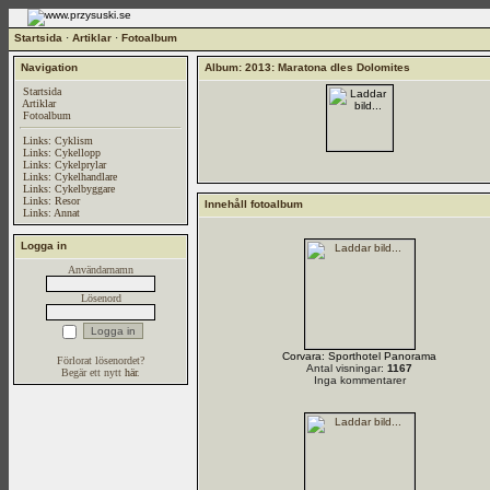
Startsida
·
Artiklar
·
Fotoalbum
Navigation
Album: 2013: Maratona dles Dolomites
Startsida
Artiklar
Fotoalbum
Links: Cyklism
Links: Cykellopp
Links: Cykelprylar
Links: Cykelhandlare
Links: Cykelbyggare
Links: Resor
Innehåll fotoalbum
Links: Annat
Logga in
Användarnamn
Lösenord
Corvara: Sporthotel Panorama
Förlorat lösenordet?
Antal visningar:
1167
Begär ett nytt
här
.
Inga kommentarer