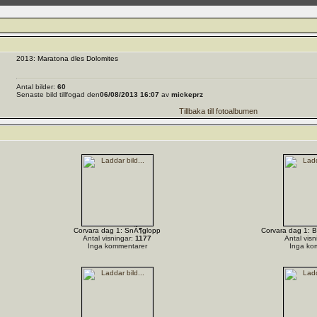
2013: Maratona dles Dolomites
Antal bilder:
60
Senaste bild tillfogad den
06/08/2013 16:07
av
mickeprz
Tillbaka till fotoalbumen
Corvara dag 1: SnÃ¶glopp
Corvara dag 1: Bi
Antal visningar:
1177
Antal visn
Inga kommentarer
Inga ko